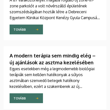
A 87 várakozóhelyet magába foglaló új zone-in-
zone parkolót a volt nővérszálló épületének
szomszédságában hozták létre a Debreceni
Egyetem Klinikai Központ Kenézy Gyula Campusán.
Az új területet várhatóan augusztusban nyitják meg
a járművek előtt.
TOVÁBB
A modern terápia sem mindig elég –
új ajánlások az asztma kezelésében
Egyes esetekben még a legmodernebb biológiai
terápiák sem kellően hatékonyak a súlyos
asztmában szenvedő betegek hatékony
kezelésében, ezért a szakemberek az új
gyógyszerek kifejlesztésére irányuló kutatások
felgyorsítását sürgetik. A témában a közelmúltban
TOVÁBB
jelent meg tanulmány a világ egyik legrangosabb