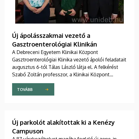
Új ápolásszakmai vezető a
Gasztroenterológiai Klinikán
A Debreceni Egyetem Klinikai Központ
Gasztroenterológiai Klinika vezető ápolói feladatait
augusztus 6-tól Tálas László látja el. A felkérést
Szabó Zoltán professzor, a Klinikai Központ
elnöke, valamint Szőllősi Anna ápolási és
szakdolgozói igazgató adta át pénteken
TOVÁBB
ünnepélyes keretek között az Elnöki Hivatalban.
Új parkolót alakítottak ki a Kenézy
Campuson