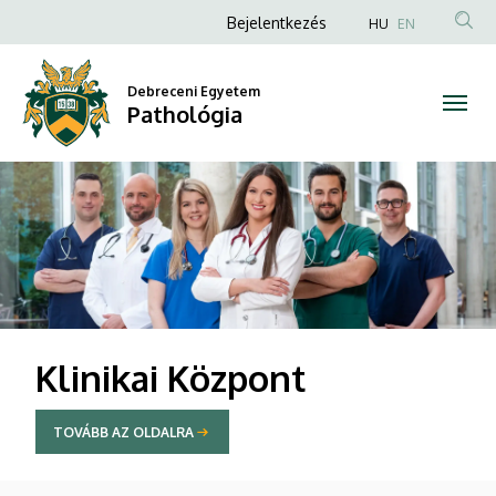
Pathológia
Anonim
Bejelentkezés
HU
EN
Felhasználói
fiók
Debreceni Egyetem
Pathológia
menüje
DIAVETÍTÉS
Klinikai Központ
TOVÁBB AZ OLDALRA