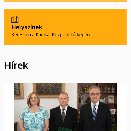
Helyszínek
Keressen a Klinikai Központ térképen
Hírek
HÍREK