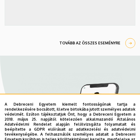
TOVÁBB AZ ÖSSZES ESEMÉNYRE
A Debreceni Egyetem kiemelt fontosságúnak tartja a
rendelkezésére bocsátott, illetve birtokába jutott személyes adatok
védelmét. Ezúton tájékoztatjuk Önt, hogy a Debreceni Egyetem a
2018. május 25. napjától kötelezően alkalmazandó Általános
Adatvédelmi Rendelet alapján felülvizsgálta folyamatait és
beépítette a GDPR előírásait az adatkezelési és adatvédelmi
tevékenységébe. A felhasználók személyes adatait a Debreceni
Egyetem korábban is teljes körültekintéssel kezelte, megfelelve az