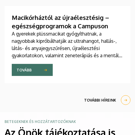
tudományos folyóiratában. A nemzetközi
együttműködésben készült publikáció egyik
szerzője a Debreceni Egyetem egyetemi tanára.
Macikórháztól az újraélesztésig –
egészségprogramok a Campuson
A gyerekek plüssmacikat gyógyíthatnak, a
nagyobbak kipróbálhatják az ultrahangot, hallás-,
látás- és anyajegyszűrésen, újraélesztési
gyakorlatokon, valamint zeneterápiás és a mentális
egészséget támogató prevenciós foglalkozásokon
is részt vehetnek a július 22-én kezdődő Campus
TOVÁBB
Fesztiválon. A Debreceni Egyetem Klinikai
Központja és az Általános Orvostudományi Kar
sokszínű programokat kínál a fesztiválozóknak az
Egyetem téren felállított faházaknál, illetve a
TOVÁBBI HÍREINK
Sportdiagnosztikai, Életmód- és Terápiás
Központban.
Kép
BETEGEKNEK ÉS HOZZÁTARTOZÓKNAK
Az Önök tájékoztatása is