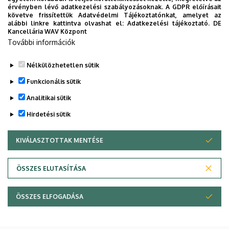
érvényben lévő adatkezelési szabályozásoknak. A GDPR előírásait
követve frissítettük Adatvédelmi Tájékoztatónkat, amelyet az
alábbi linkre kattintva olvashat el:
Adatkezelési tájékoztató.
DE
Kancellária WAV Központ
További információk
Nélkülözhetetlen sütik
Funkcionális sütik
Analitikai sütik
Mobil App
Hirdetési sütik
UD Mediversity app
KIVÁLASZTOTTAK MENTÉSE
WITHDRAW CONSENT
Az UD Mediversity mobilalkalmazás a Debreceni Egyetem
ÖSSZES ELUTASÍTÁSA
előremutató fejlesztése, melynek célja, hogy a betegek
és a hozzátartozók egyszerűen, gyorsan
eligazodhassanak a Klinikai Központ szolgáltatásai
ÖSSZES ELFOGADÁSA
között, mert az Ön egészsége a mi prioritásunk. A
Debreceni Egyetem egészségügyi ellátáskereső