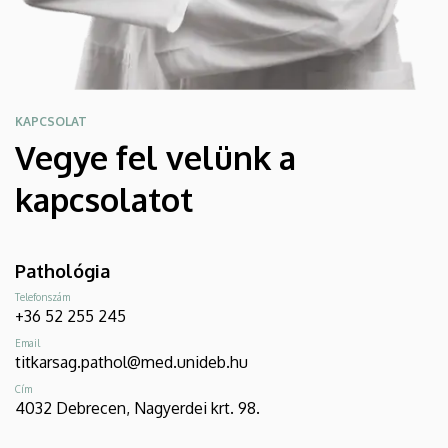
KAPCSOLAT
Vegye fel velünk a
kapcsolatot
Pathológia
Telefonszám
+36 52 255 245
Email
titkarsag.pathol@med.unideb.hu
Cím
4032 Debrecen, Nagyerdei krt. 98.